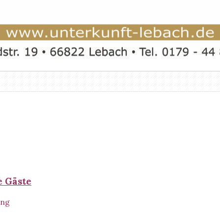
e Gäste
ung